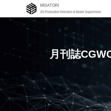
MISATORI
3D Production Direction & Model Supervision
月刊誌CGW