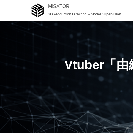
MISATORI
3D Production Direction & Model Supervision
Vtuber